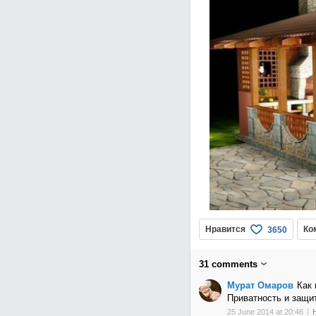
Нравится
Ко
3650
31
comments
Мурат Омаров
Как 
Приватность и защит
25 June 2014 at 20:46