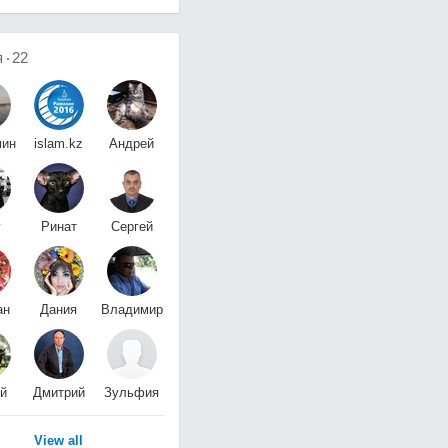
я
22
мин
islam.kz
Андрей
й
-
Пузин
г
Ринат
Сергей
нко
Хусаинов
Мошкин
ан
Дания
Владимир
ва
Сафаргалиева
Логинов
й
Дмитрий
Зульфия
й
Дилёв
Омарова
View all