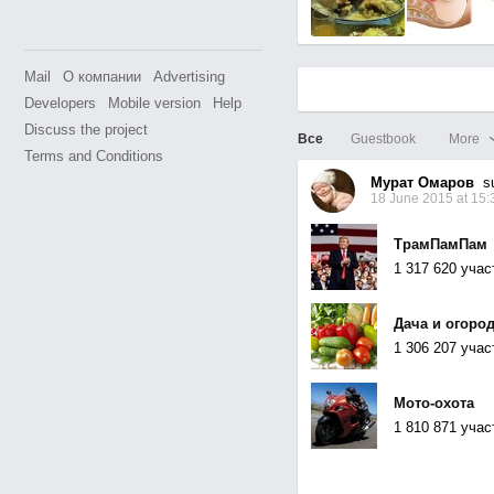
Mail
О компании
Advertising
Developers
Mobile version
Help
Discuss the project
Все
Guestbook
More
Terms and Conditions
Мурат Омаров
su
18 June 2015 at 15:
ТрамПамПам
1 317 620 учас
Дача и огоро
1 306 207 учас
Мото-охота
1 810 871 учас