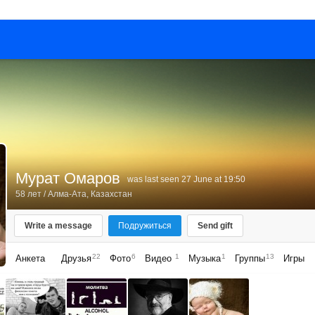
Мурат Омаров
was last seen 27 June at 19:50
58 лет
/
Алма-Ата, Казахстан
Write a message
Подружиться
Send gift
22
6
1
1
13
Анкета
Друзья
Фото
Видео
Музыка
Группы
Игры