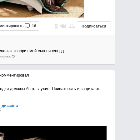
ментировать
16
Подписаться
ена как говорит мой сын-пипецццц......
авится
комментировал
6
едки должны быть глухие. Приватность и защита от
 дизайна
5