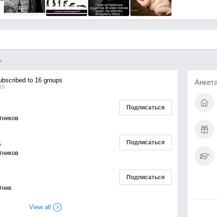
bscribed to 16 groups
Анкет
39
Подписаться
тников
д
Подписаться
тников
Подписаться
тник
View all