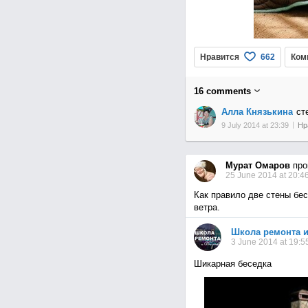
Нравится
Ком
662
16
comments
Алла Князькина
ст
9 July 2014 at 23:39
Нр
Мурат Омаров
про
25 June 2014 at 20:4
Как правило две стены бес
ветра.
Школа ремонта и
3 June 2014 at 19:5
Шикарная беседка