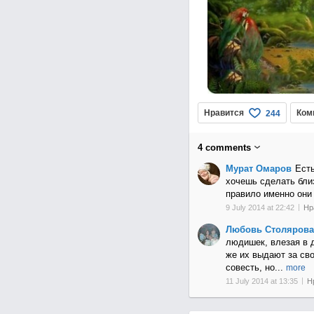
Нравится
Ком
244
4
comments
Мурат Омаров
Есть
хочешь сделать близ
правило именно они
9 July 2014 at 22:42
Нр
Любовь Столярова
людишек, влезая в д
же их выдают за сво
совесть, но
...
more
11 July 2014 at 13:35
Н