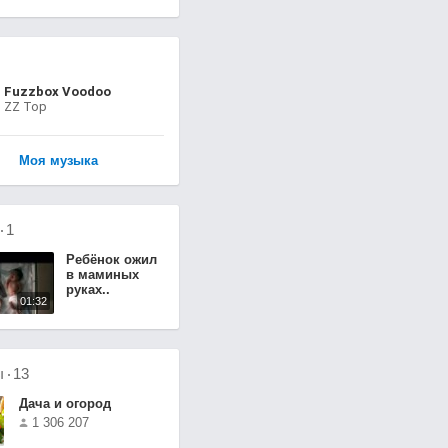
Fuzzbox Voodoo
ZZ Top
Моя музыка
о
1
Ребёнок ожил
в маминых
руках..
01:32
ы
13
Дача и огород
1 306 207