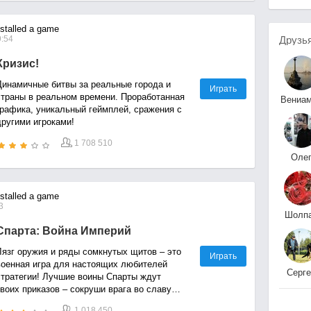
stalled a game
Друзь
9:54
Кризис!
Динамичные битвы за реальные города и
Играть
страны в реальном времени. Проработанная
Вениа
графика, уникальный геймплей, сражения с
Макарски
другими игроками!
1 708 510
Оле
Кривче
stalled a game
3
Шолп
Сасено
Спарта: Война Империй
Лязг оружия и ряды сомкнутых щитов – это
Играть
военная игра для настоящих любителей
Серге
стратегии! Лучшие воины Спарты ждут
Плетински
воих приказов – сокруши врага во славу
царя Леонида и всей свободной Греции!
1 018 450