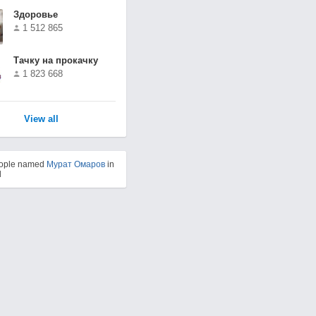
Здоровье
1 512 865
Тачку на прокачку
1 823 668
View all
eople named
Мурат Омаров
in
d