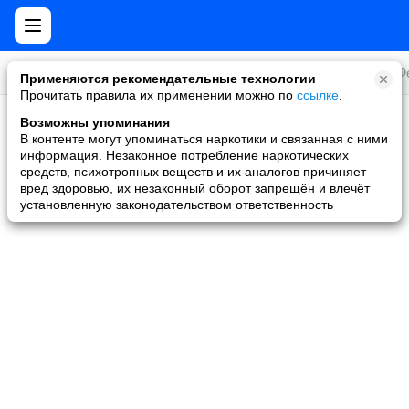
Все игры
Стратегии
Слоты и покер
Ролевые
Ф
Применяются рекомендательные технологии
Прочитать правила их применении можно по
ссылке
.
Возможны упоминания
Скидки и акции
В контенте могут упоминаться наркотики и связанная с ними
информация. Незаконное потребление наркотических
Ни одной игры не найдено
средств, психотропных веществ и их аналогов причиняет
вред здоровью, их незаконный оборот запрещён и влечёт
установленную законодательством ответственность