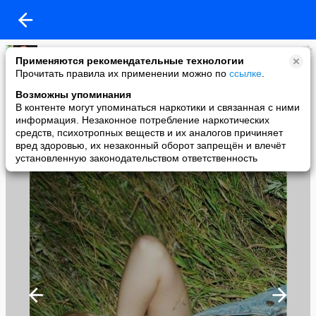
Танюшка Гончарова
Применяются рекомендательные технологии
added a photo
Прочитать правила их применении можно по
ссылке
.
18 Sep в 17:55
Возможны упоминания
В контенте могут упоминаться наркотики и связанная с ними
информация. Незаконное потребление наркотических
средств, психотропных веществ и их аналогов причиняет
вред здоровью, их незаконный оборот запрещён и влечёт
установленную законодательством ответственность