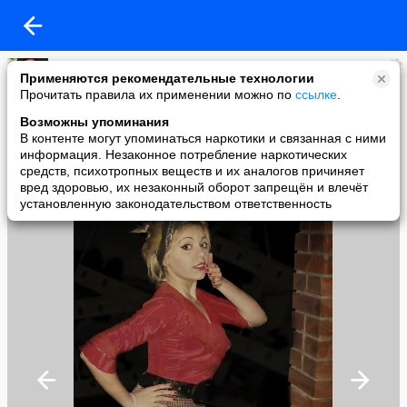
Танюшка Гончарова
Применяются рекомендательные технологии
added a photo
Прочитать правила их применении можно по
ссылке
.
02 Nov в 18:10
Возможны упоминания
В контенте могут упоминаться наркотики и связанная с ними
информация. Незаконное потребление наркотических
средств, психотропных веществ и их аналогов причиняет
вред здоровью, их незаконный оборот запрещён и влечёт
установленную законодательством ответственность