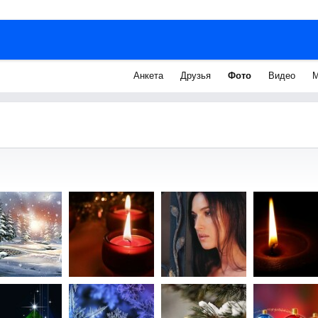
Анкета
Друзья
Фото
Видео
М