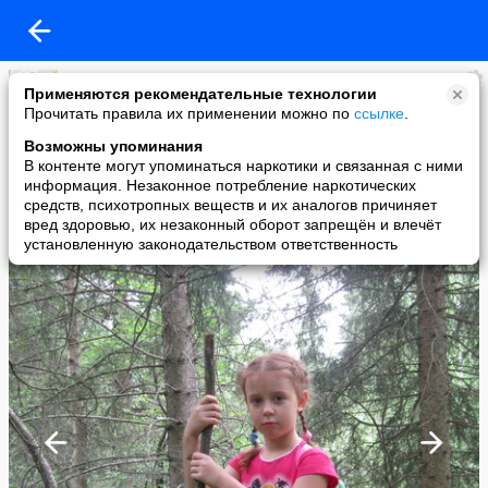
Ольга Тратникова-Барцеховская
Применяются рекомендательные технологии
added a photo
Прочитать правила их применении можно по
ссылке
.
14 Jul в 17:32
Возможны упоминания
В контенте могут упоминаться наркотики и связанная с ними
информация. Незаконное потребление наркотических
средств, психотропных веществ и их аналогов причиняет
вред здоровью, их незаконный оборот запрещён и влечёт
установленную законодательством ответственность