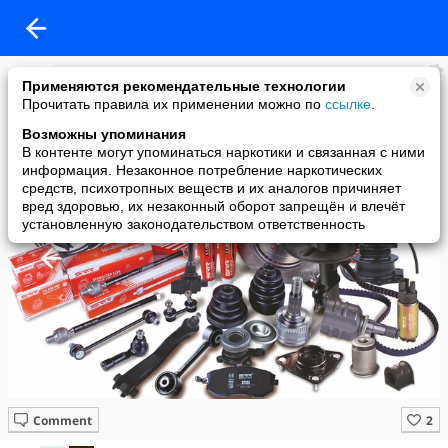
Omega Auto Parts
Применяются рекомендательные технологии
added a photo
Прочитать правила их применении можно по
ссылке
.
24 Jan в 06:12
Возможны упоминания
В контенте могут упоминаться наркотики и связанная с ними
информация. Незаконное потребление наркотических
средств, психотропных веществ и их аналогов причиняет
вред здоровью, их незаконный оборот запрещён и влечёт
установленную законодательством ответственность
Comment