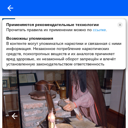
С Уважением Бестаев С.В.
Применяются рекомендательные технологии
added a photo
Прочитать правила их применении можно по
ссылке
.
15 Jan в 13:08
Возможны упоминания
В контенте могут упоминаться наркотики и связанная с ними
информация. Незаконное потребление наркотических
средств, психотропных веществ и их аналогов причиняет
вред здоровью, их незаконный оборот запрещён и влечёт
установленную законодательством ответственность