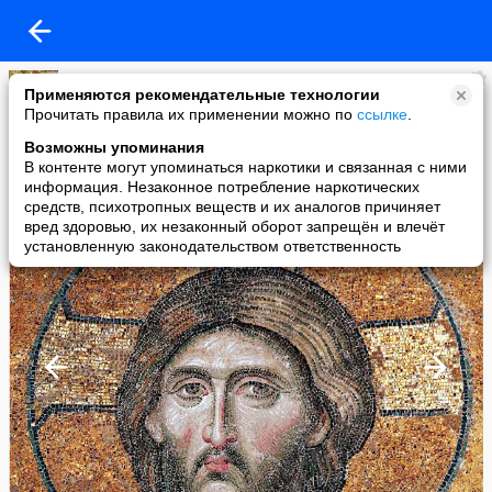
Павел Тимченко
Применяются рекомендательные технологии
added a photo
Прочитать правила их применении можно по
ссылке
.
17 Aug в 13:10
Возможны упоминания
В контенте могут упоминаться наркотики и связанная с ними
информация. Незаконное потребление наркотических
средств, психотропных веществ и их аналогов причиняет
вред здоровью, их незаконный оборот запрещён и влечёт
установленную законодательством ответственность