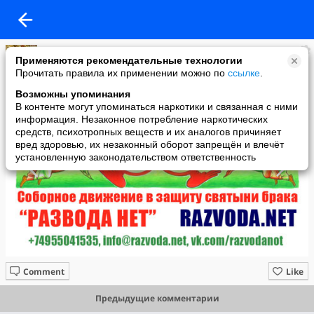
Павел Тимченко
Применяются рекомендательные технологии
added a photo
Прочитать правила их применении можно по
ссылке
.
26 Aug в 20:46
Возможны упоминания
В контенте могут упоминаться наркотики и связанная с ними
информация. Незаконное потребление наркотических
средств, психотропных веществ и их аналогов причиняет
вред здоровью, их незаконный оборот запрещён и влечёт
установленную законодательством ответственность
Comment
Like
Предыдущие комментарии