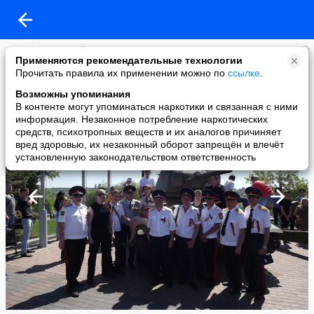
АнатолийВивденко
Применяются рекомендательные технологии
added a photo
Прочитать правила их применении можно по
ссылке
.
14 May в 20:01
Возможны упоминания
В контенте могут упоминаться наркотики и связанная с ними
информация. Незаконное потребление наркотических
средств, психотропных веществ и их аналогов причиняет
вред здоровью, их незаконный оборот запрещён и влечёт
установленную законодательством ответственность