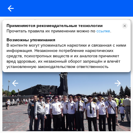
АнатолийВивденко
Применяются рекомендательные технологии
added a photo
Прочитать правила их применении можно по
ссылке
.
14 May в 20:02
Возможны упоминания
В контенте могут упоминаться наркотики и связанная с ними
информация. Незаконное потребление наркотических
средств, психотропных веществ и их аналогов причиняет
вред здоровью, их незаконный оборот запрещён и влечёт
установленную законодательством ответственность