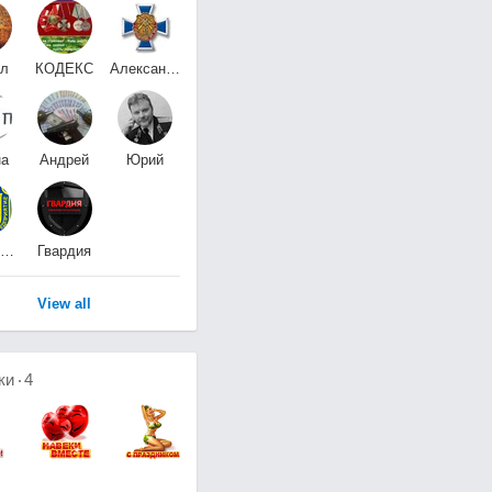
ул
КОДЕКС
Александр
СПЕЦНАЗА
Щичко
на
Андрей
Юрий
Юг
Ч
Горбушин
ЧОП "Легион"
Гвардия
Охранная Организация
View all
ки
4