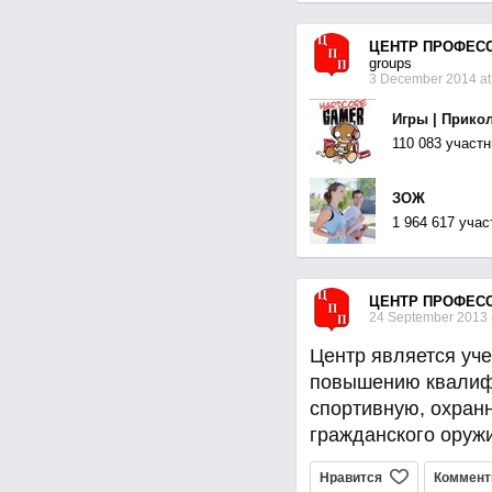
ЦЕНТР ПРОФЕС
groups
3 December 2014 at
Игры | Прико
110 083 участн
ЗОЖ
1 964 617 учас
ЦЕНТР ПРОФЕС
24 September 2013 a
Центр является уче
повышению квалиф
спортивную, охран
гражданского оружи
Нравится
Коммент