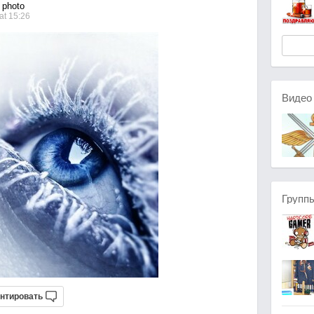
photo
at 15:26
Виде
Групп
нтировать