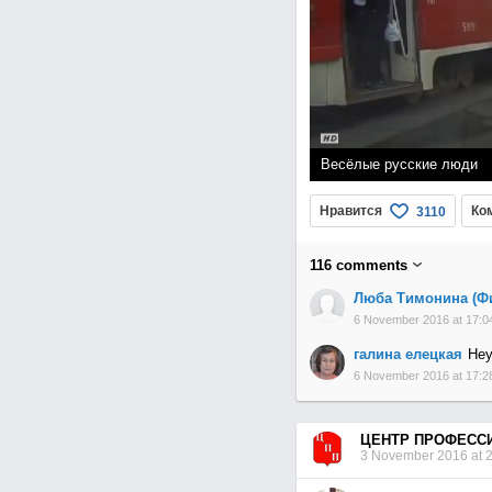
Весёлые русские люди
Нравится
Ко
3110
116
comments
Люба Тимонина (Ф
6 November 2016 at 17:0
галина елецкая
Неу
6 November 2016 at 17:2
ЦЕНТР ПРОФЕСС
3 November 2016 at 