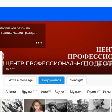
портивной базой по
 квалификации граждан,
ЦЕНТР ПРОФЕССИОНАЛЬНОЙ ПОДГОТОВКИ
was last s
15 лет
Write a message
Подружиться
Send gift
216
37
1
2
Анкета
Друзья
Фото
Видео
Музыка
Группы
Игры