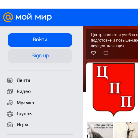
Центр является учебно-с
Войти
подготовке и повышению
осуществляющих
Sign up
Лента
Видео
Музыка
Группы
Игры