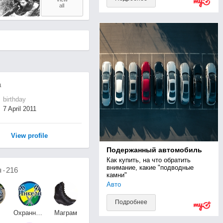
all
а
birthday
7 April 2011
View profile
Подержанный автомобиль
Как купить, на что обратить 
внимание, какие "подводные 
я
216
камни"
Авто
Подробнее
Охранная организация
Маграм
 К
Инкери
Гусейнов