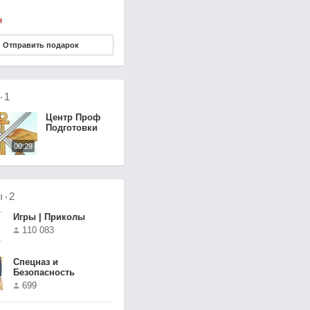
Отправить подарок
о
1
Центр Проф
Подготовки
00:29
ы
2
Игры | Приколы
110 083
Спецназ и
Безопасность
699