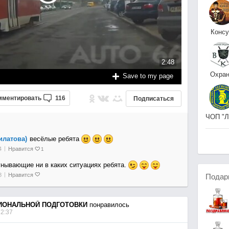
Конс
ОП
2:48
Охра
Save to my page
ВКП-
мментировать
116
Подписаться
Охранное предп-е
илатова)
весёлые ребята
4
Нравится
1
нывающие ни в каких ситуациях ребята.
8
Нравится
Подар
ИОНАЛЬНОЙ ПОДГОТОВКИ
понравилось
22:37