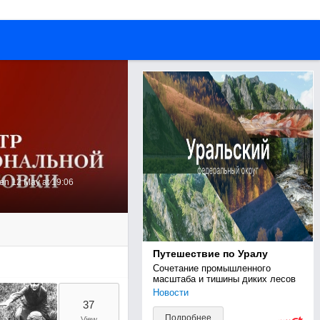
een 12 May at 19:06
Путешествие по Уралу
Сочетание промышленного 
масштаба и тишины диких лесов
Новости
37
Подробнее
View