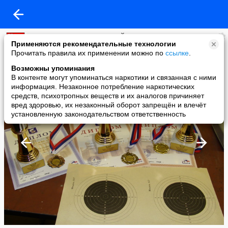
ЦЕНТР ПРОФЕССИОНАЛЬНОЙ ПОДГОТОВКИ
Применяются рекомендательные технологии
added a photo
Прочитать правила их применении можно по
ссылке
.
09 Mar в 00:45
Возможны упоминания
В контенте могут упоминаться наркотики и связанная с ними
информация. Незаконное потребление наркотических
средств, психотропных веществ и их аналогов причиняет
вред здоровью, их незаконный оборот запрещён и влечёт
установленную законодательством ответственность