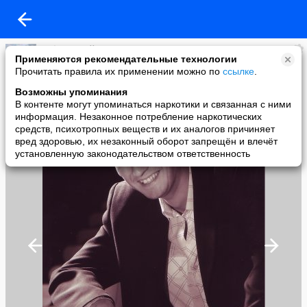
Рафаэль Гайсин
Применяются рекомендательные технологии
added a photo
Прочитать правила их применении можно по
ссылке
.
18 Apr в 21:12
Возможны упоминания
В контенте могут упоминаться наркотики и связанная с ними
информация. Незаконное потребление наркотических
средств, психотропных веществ и их аналогов причиняет
вред здоровью, их незаконный оборот запрещён и влечёт
установленную законодательством ответственность