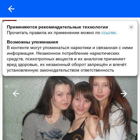
Rayusha Маркова Romanova
Применяются рекомендательные технологии
added a photo
Прочитать правила их применении можно по
ссылке
.
28 Feb в 13:55
Возможны упоминания
В контенте могут упоминаться наркотики и связанная с ними
информация. Незаконное потребление наркотических
средств, психотропных веществ и их аналогов причиняет
вред здоровью, их незаконный оборот запрещён и влечёт
установленную законодательством ответственность