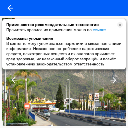
ЖЕМЧУЖИНКА
Применяются рекомендательные технологии
added a photo
Прочитать правила их применении можно по
ссылке
.
02 Feb в 18:34
Возможны упоминания
В контенте могут упоминаться наркотики и связанная с ними
информация. Незаконное потребление наркотических
средств, психотропных веществ и их аналогов причиняет
вред здоровью, их незаконный оборот запрещён и влечёт
установленную законодательством ответственность