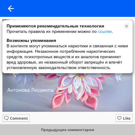
Людмила Антонова
Применяются рекомендательные технологии
added a photo
Прочитать правила их применении можно по
ссылке
.
25 Mar в 22:40
Возможны упоминания
В контенте могут упоминаться наркотики и связанная с ними
информация. Незаконное потребление наркотических
средств, психотропных веществ и их аналогов причиняет
вред здоровью, их незаконный оборот запрещён и влечёт
установленную законодательством ответственность
Comment
Like
Предыдущие комментарии