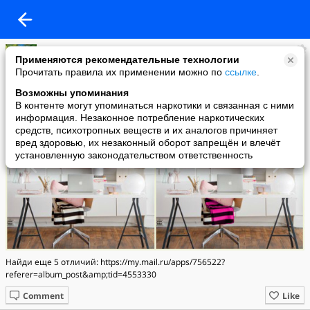
Светлана Чирик
Применяются рекомендательные технологии
added a photo
Прочитать правила их применении можно по
ссылке
.
22 May в 09:01
Возможны упоминания
В контенте могут упоминаться наркотики и связанная с ними
информация. Незаконное потребление наркотических
средств, психотропных веществ и их аналогов причиняет
вред здоровью, их незаконный оборот запрещён и влечёт
установленную законодательством ответственность
Найди еще 5 отличий: https://my.mail.ru/apps/756522?
referer=album_post&amp;tid=4553330
Comment
Like