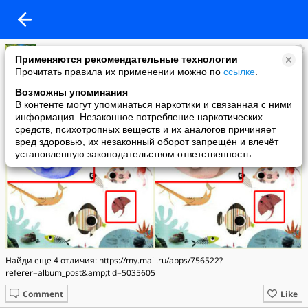
Светлана Чирик
Применяются рекомендательные технологии
added a photo
Прочитать правила их применении можно по
ссылке
.
14 Jun в 23:56
Возможны упоминания
В контенте могут упоминаться наркотики и связанная с ними
информация. Незаконное потребление наркотических
средств, психотропных веществ и их аналогов причиняет
вред здоровью, их незаконный оборот запрещён и влечёт
установленную законодательством ответственность
Найди еще 4 отличия: https://my.mail.ru/apps/756522?
referer=album_post&amp;tid=5035605
Comment
Like