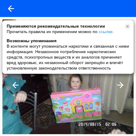
Андрей Ткач
Применяются рекомендательные технологии
added a photo
Прочитать правила их применении можно по
ссылке
.
26 Feb в 13:12
Возможны упоминания
В контенте могут упоминаться наркотики и связанная с ними
информация. Незаконное потребление наркотических
средств, психотропных веществ и их аналогов причиняет
вред здоровью, их незаконный оборот запрещён и влечёт
установленную законодательством ответственность