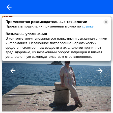
Татьяна Карих
Применяются рекомендательные технологии
added a photo
Прочитать правила их применении можно по
ссылке
.
29 Sep в 12:05
Возможны упоминания
В контенте могут упоминаться наркотики и связанная с ними
информация. Незаконное потребление наркотических
средств, психотропных веществ и их аналогов причиняет
вред здоровью, их незаконный оборот запрещён и влечёт
установленную законодательством ответственность