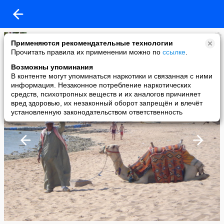
Татьяна (;-))
Применяются рекомендательные технологии
added a photo
Прочитать правила их применении можно по
ссылке
.
14 Nov в 00:35
Возможны упоминания
В контенте могут упоминаться наркотики и связанная с ними
информация. Незаконное потребление наркотических
средств, психотропных веществ и их аналогов причиняет
вред здоровью, их незаконный оборот запрещён и влечёт
установленную законодательством ответственность