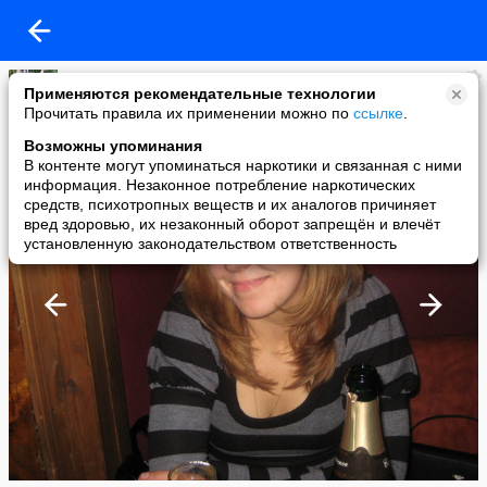
Татьяна (;-))
Применяются рекомендательные технологии
added a photo
Прочитать правила их применении можно по
ссылке
.
13 Jun в 00:31
Возможны упоминания
В контенте могут упоминаться наркотики и связанная с ними
информация. Незаконное потребление наркотических
средств, психотропных веществ и их аналогов причиняет
вред здоровью, их незаконный оборот запрещён и влечёт
установленную законодательством ответственность