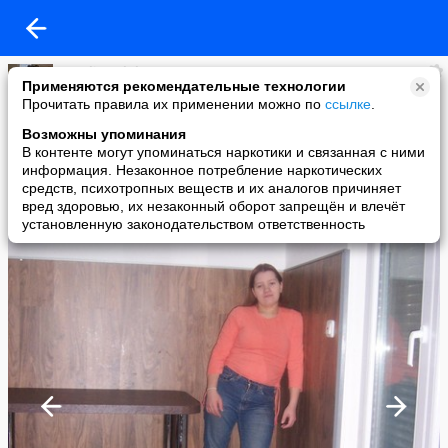
Natalia Golubewa
Применяются рекомендательные технологии
added a photo
Прочитать правила их применении можно по
ссылке
.
07 Feb в 09:12
Возможны упоминания
В контенте могут упоминаться наркотики и связанная с ними
информация. Незаконное потребление наркотических
средств, психотропных веществ и их аналогов причиняет
вред здоровью, их незаконный оборот запрещён и влечёт
установленную законодательством ответственность