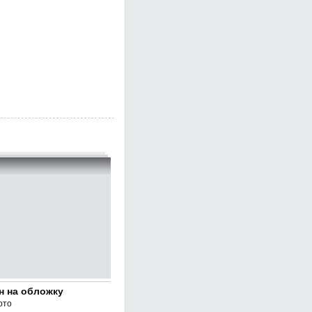
н на обложку
ото