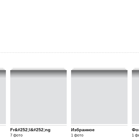
Fr&#252;l&#252;ng
Избранное
Фо
7 фото
1 фото
1 ф