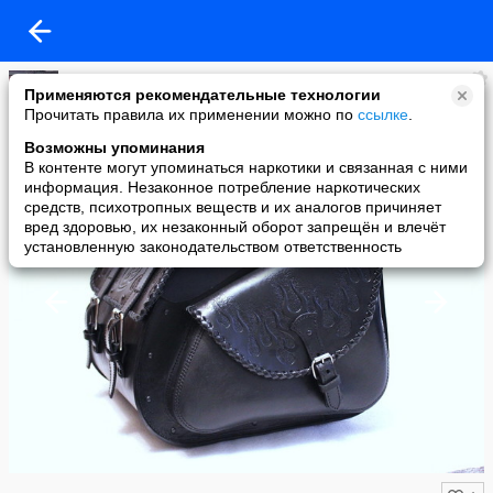
Америкос
Применяются рекомендательные технологии
added a photo
Прочитать правила их применении можно по
ссылке
.
13 Nov в 22:50
Возможны упоминания
В контенте могут упоминаться наркотики и связанная с ними
информация. Незаконное потребление наркотических
средств, психотропных веществ и их аналогов причиняет
вред здоровью, их незаконный оборот запрещён и влечёт
установленную законодательством ответственность