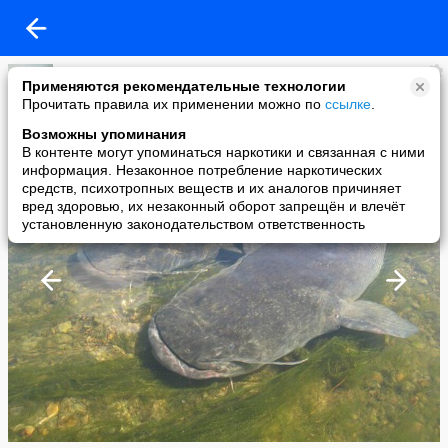
иван ким
Применяются рекомендательные технологии
added a photo
Прочитать правила их применении можно по
ссылке
.
24 Sep в 00:22
Возможны упоминания
В контенте могут упоминаться наркотики и связанная с ними
информация. Незаконное потребление наркотических
средств, психотропных веществ и их аналогов причиняет
вред здоровью, их незаконный оборот запрещён и влечёт
установленную законодательством ответственность