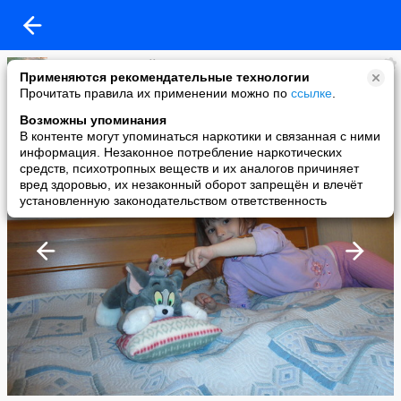
Владимир Тертей
Применяются рекомендательные технологии
added a photo
Прочитать правила их применении можно по
ссылке
.
23 Mar в 21:26
Возможны упоминания
В контенте могут упоминаться наркотики и связанная с ними
информация. Незаконное потребление наркотических
средств, психотропных веществ и их аналогов причиняет
вред здоровью, их незаконный оборот запрещён и влечёт
установленную законодательством ответственность