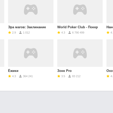
Эра магов: Заклинание
World Poker Club - Покер
Нан
2.9
1 012
4.3
6 790 499
4.
Ёжики
Зонк Pro
Охотн
4.3
364 241
3.5
83 212
4.