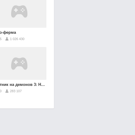
о-ферма
5
1 026 430
ик на демонов 3: Новая эра
0
283 107