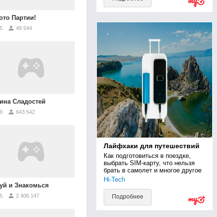
ото Партии!
5
49 544
ина Сладостей
9
643 542
Лайфхаки для путешествий
Как подготовиться в поездке, 
выбрать SIM-карту, что нельзя 
брать в самолет и многое другое
Hi-Tech
уй и Знакомься
5
2 406 147
Подробнее