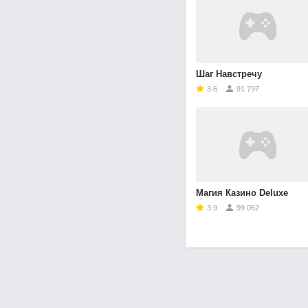
Шаг Навстречу
3.6
91 797
Магия Казино Deluxe
3.9
99 062