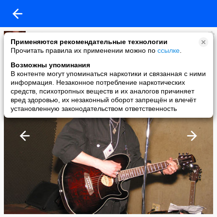
Z-exit WWW.Z-EXIT.RU
Применяются рекомендательные технологии
added a photo
Прочитать правила их применении можно по
ссылке
.
23 Feb в 07:51
Возможны упоминания
В контенте могут упоминаться наркотики и связанная с ними
информация. Незаконное потребление наркотических
средств, психотропных веществ и их аналогов причиняет
вред здоровью, их незаконный оборот запрещён и влечёт
установленную законодательством ответственность