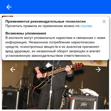
Z-exit WWW.Z-EXIT.RU
Применяются рекомендательные технологии
added a photo
Прочитать правила их применении можно по
ссылке
.
23 Feb в 07:51
Возможны упоминания
В контенте могут упоминаться наркотики и связанная с ними
информация. Незаконное потребление наркотических
средств, психотропных веществ и их аналогов причиняет
вред здоровью, их незаконный оборот запрещён и влечёт
установленную законодательством ответственность