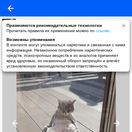
группа ЗЕМЛЯНЕ
Применяются рекомендательные технологии
added a photo
Прочитать правила их применении можно по
ссылке
.
26 May в 17:35
Возможны упоминания
В контенте могут упоминаться наркотики и связанная с ними
информация. Незаконное потребление наркотических
средств, психотропных веществ и их аналогов причиняет
вред здоровью, их незаконный оборот запрещён и влечёт
установленную законодательством ответственность