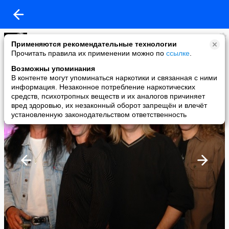
группа ЗЕМЛЯНЕ
Применяются рекомендательные технологии
added a photo
Прочитать правила их применении можно по
ссылке
.
30 Nov в 19:12
Возможны упоминания
В контенте могут упоминаться наркотики и связанная с ними
информация. Незаконное потребление наркотических
средств, психотропных веществ и их аналогов причиняет
вред здоровью, их незаконный оборот запрещён и влечёт
установленную законодательством ответственность