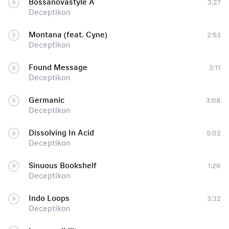
Bossanovastyle A
3:27
Deceptikon
Montana (feat. Cyne)
2:53
Deceptikon
Found Message
3:11
Deceptikon
Germanic
3:08
Deceptikon
Dissolving In Acid
5:02
Deceptikon
Sinuous Bookshelf
1:26
Deceptikon
Indo Loops
3:32
Deceptikon