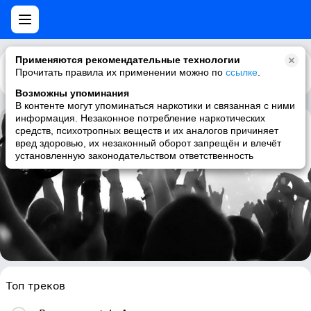
Применяются рекомендательные технологии
Прочитать правила их применении можно по
Каталог
Рекомендации
ссылке
.
Возможны упоминания
В контенте могут упоминаться наркотики и связанная с ними
информация. Незаконное потребление наркотических
средств, психотропных веществ и их аналогов причиняет
Deceptikon
вред здоровью, их незаконный оборот запрещён и влечёт
установленную законодательством ответственность
downtempo, idm, electronic, instrumental hip-hop
Топ треков