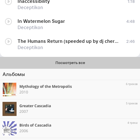
Inaccessibility
1:18
Deceptikon
In Watermelon Sugar
4:48
Deceptikon
The Humans Return (speeded up by dj cherepashka)
2:46
Deceptikon
Посмотреть все
Альбомы
6 треков
Mythology of the Metropolis
2010
5 треков
Greater Cascadia
2007
4 трека
Birds of Cascadia
2006