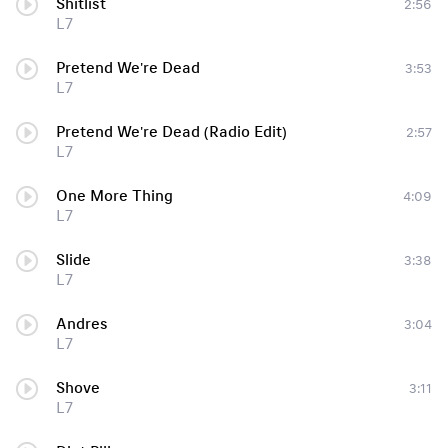
Shitlist
2:56
L7
Pretend We're Dead
3:53
L7
Pretend We're Dead (Radio Edit)
2:57
L7
One More Thing
4:09
L7
Slide
3:38
L7
Andres
3:04
L7
Shove
3:11
L7