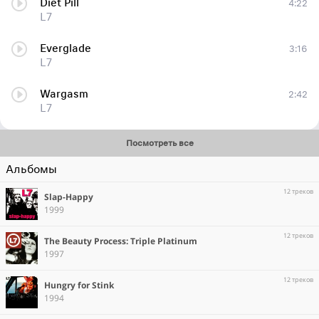
Diet Pill
4:22
L7
Everglade
3:16
L7
Wargasm
2:42
L7
Посмотреть все
Альбомы
12 треков
Slap-Happy
1999
12 треков
The Beauty Process: Triple Platinum
1997
12 треков
Hungry for Stink
1994