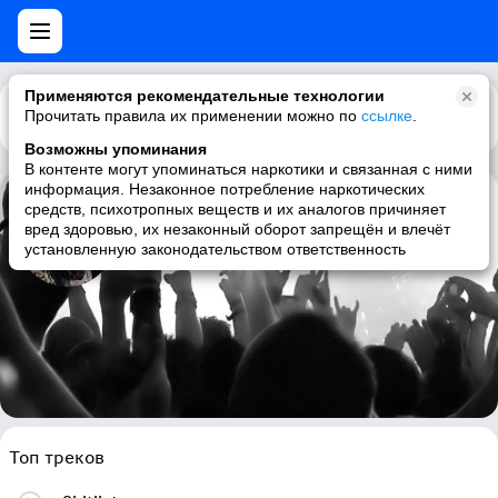
Применяются рекомендательные технологии
Прочитать правила их применении можно по
Каталог
Рекомендации
ссылке
.
Возможны упоминания
В контенте могут упоминаться наркотики и связанная с ними
информация. Незаконное потребление наркотических
средств, психотропных веществ и их аналогов причиняет
L7
вред здоровью, их незаконный оборот запрещён и влечёт
установленную законодательством ответственность
grunge, punk, female vocalists, rock
Топ треков