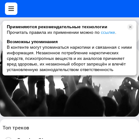
Применяются рекомендательные технологии
Прочитать правила их применении можно по
Каталог
Рекомендации
ссылке
.
Возможны упоминания
В контенте могут упоминаться наркотики и связанная с ними
информация. Незаконное потребление наркотических
средств, психотропных веществ и их аналогов причиняет
Sylvain Chauveau
вред здоровью, их незаконный оборот запрещён и влечёт
установленную законодательством ответственность
ambient, contemporary classical, piano, modern classical
Топ треков