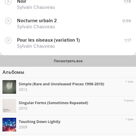
Noir
1:19
Sylvain Chauveau
Nocturne urbain 2
0:59
Sylvain Chauveau
Pour les oiseaux (variation 1)
1:17
Sylvain Chauveau
Посмотреть все
Альбомы
1 трек
Simple (Rare and Unreleased Pieces 1998-2010)
2012
3 трека
Singular Forms (Sometimes Repeated)
2010
1 трек
Touching Down Lightly
2009