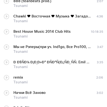
888 (teanbeats prod.)
2:07
Tsunami
Chawki ♥ Восточная ♥ Музыка ♥ Загадочный ♥ Восток ♥
4:36
Tsunami
Best House Music 2014 Club Hits
10:18:35
Tsunami
Мы не Рэперы(при уч. Ind1go, Все Pro100, Axxy)
3:47
Tsunami
Ð Ð§ÑÐ¼ Ð¡Ð¸Ð»Ð° ÐÑÐ°Ñ(Ð¿ÑÐ¸ ÑÑ. Emil Desiz, VÑns)
3:35
Tsunami
remix
2:06
Tsunami
Начни Всё Заново
3:02
Tsunami