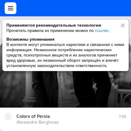
Применяются рекомендательные технологии
Прочитать правила их применении можно по
Каталог
Рекомендации
ссылке
.
Возможны упоминания
В контенте могут упоминаться наркотики и связанная с ними
информация. Незаконное потребление наркотических
Colors of Persia
средств, психотропных веществ и их аналогов причиняет
вред здоровью, их незаконный оборот запрещён и влечёт
Alexandre Bergheau
установленную законодательством ответственность
Colors of Persia
7:55
Alexandre Bergheau