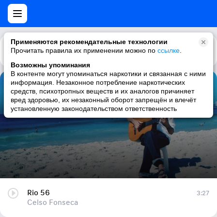
Применяются рекомендательные технологии
Прочитать правила их применении можно по
Каталог
Рекомендации
ссылке
.
Возможны упоминания
В контенте могут упоминаться наркотики и связанная с ними
информация. Незаконное потребление наркотических
Rio 56
средств, психотропных веществ и их аналогов причиняет
вред здоровью, их незаконный оборот запрещён и влечёт
Celso Fonseca
установленную законодательством ответственность
Rio 56
3:27
Celso Fonseca