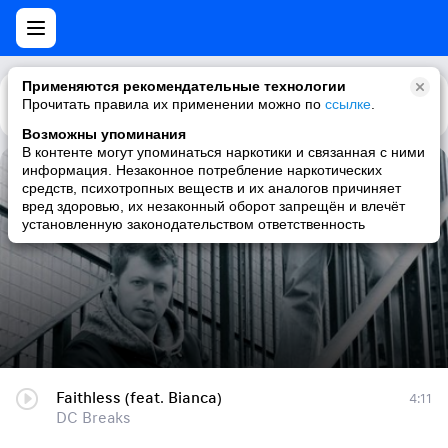
Применяются рекомендательные технологии
Прочитать правила их применении можно по
Каталог
Рекомендации
ссылке
.
Возможны упоминания
В контенте могут упоминаться наркотики и связанная с ними
информация. Незаконное потребление наркотических
Faithless (feat. Bianca)
средств, психотропных веществ и их аналогов причиняет
вред здоровью, их незаконный оборот запрещён и влечёт
DC Breaks
установленную законодательством ответственность
Faithless (feat. Bianca)
4:11
DC Breaks