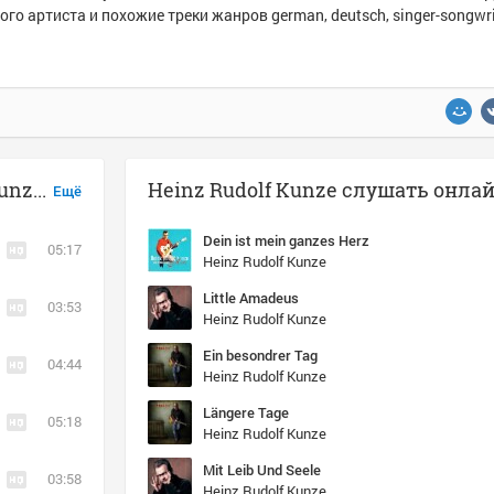
ого артиста и похожие треки жанров german, deutsch, singer-songwri
Музыка похожая на Heinz Rudolf Kunze - Little Amadeus
Heinz Rudolf Kunze слушать онла
Ещё
Dein ist mein ganzes Herz
05:17
Heinz Rudolf Kunze
Little Amadeus
03:53
Heinz Rudolf Kunze
Ein besondrer Tag
04:44
Heinz Rudolf Kunze
Längere Tage
05:18
Heinz Rudolf Kunze
Mit Leib Und Seele
03:58
Heinz Rudolf Kunze