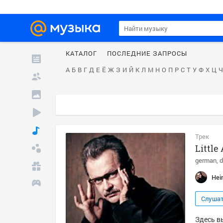
КАТАЛОГ
ПОСЛЕДНИЕ ЗАПРОСЫ
А
Б
В
Г
Д
Е
Ё
Ж
З
И
Й
К
Л
М
Н
О
П
Р
С
Т
У
Ф
Х
Ц
Ч
Трек
Littl
german
d
Hei
Слуша
Здесь вы