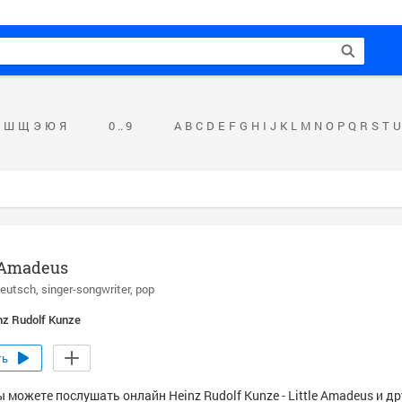
Ш
Щ
Э
Ю
Я
0 .. 9
A
B
C
D
E
F
G
H
I
J
K
L
M
N
O
P
Q
R
S
T
U
e Amadeus
eutsch
singer-songwriter
pop
nz Rudolf Kunze
ть
 можете послушать онлайн Heinz Rudolf Kunze - Little Amadeus и д