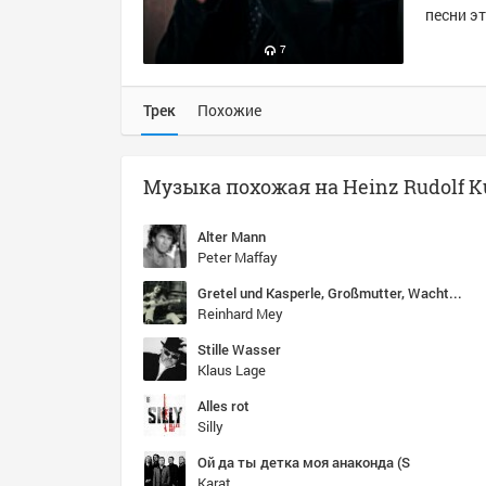
песни эт
7
Трек
Похожие
Alter Mann
Peter Maffay
Gretel und Kasperle, Großmutter, Wachtmeister und Krokodil
Reinhard Mey
Stille Wasser
Klaus Lage
Alles rot
Silly
Ой да ты детка моя анаконда (S
Karat