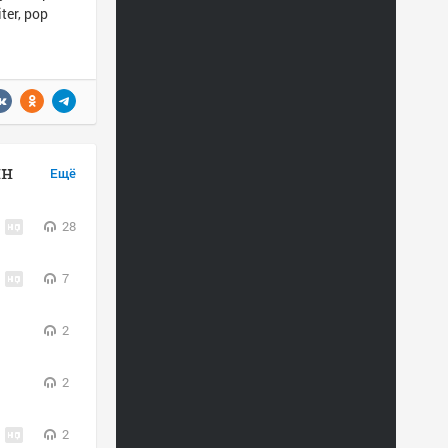
ter, pop
йн
Ещё
28
7
2
2
2