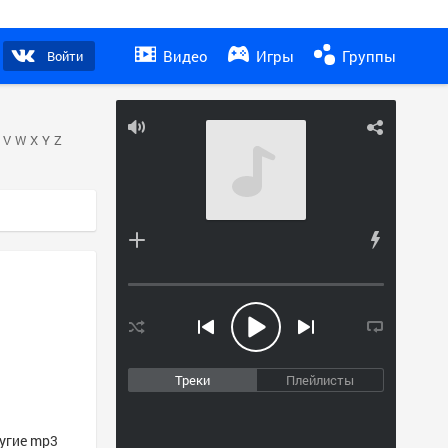
Видео
Игры
Группы
Войти
V
W
X
Y
Z
Треки
Плейлисты
ругие mp3