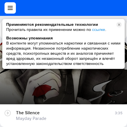
Применяются рекомендательные технологии
Прочитать правила их применении можно по
Каталог
Рекомендации
ссылке
.
Возможны упоминания
В контенте могут упоминаться наркотики и связанная с ними
информация. Незаконное потребление наркотических
The Silence
средств, психотропных веществ и их аналогов причиняет
вред здоровью, их незаконный оборот запрещён и влечёт
Mayday Parade
установленную законодательством ответственность
The Silence
3:35
Mayday Parade