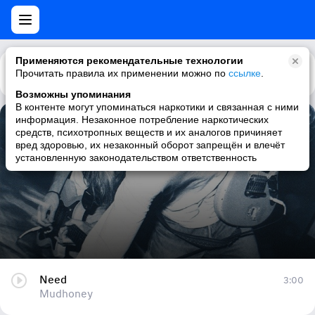
Применяются рекомендательные технологии
Прочитать правила их применении можно по
Каталог
Рекомендации
ссылке
.
Возможны упоминания
В контенте могут упоминаться наркотики и связанная с ними
информация. Незаконное потребление наркотических
Need
средств, психотропных веществ и их аналогов причиняет
вред здоровью, их незаконный оборот запрещён и влечёт
Mudhoney
установленную законодательством ответственность
Need
3:00
Mudhoney