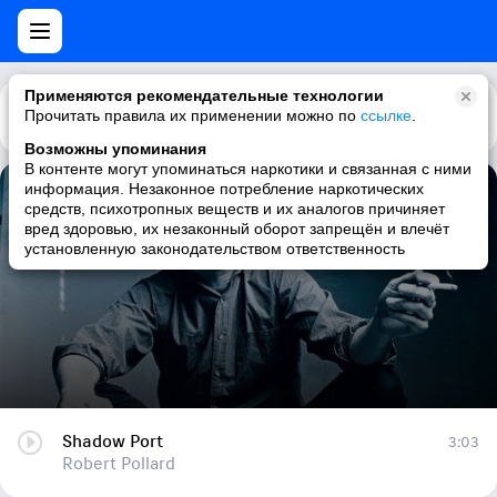
Применяются рекомендательные технологии
Прочитать правила их применении можно по
Каталог
Рекомендации
ссылке
.
Возможны упоминания
В контенте могут упоминаться наркотики и связанная с ними
информация. Незаконное потребление наркотических
Shadow Port
средств, психотропных веществ и их аналогов причиняет
вред здоровью, их незаконный оборот запрещён и влечёт
Robert Pollard
установленную законодательством ответственность
Shadow Port
3:03
Robert Pollard