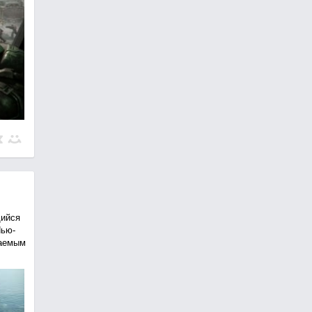
щийся
Нью-
таемым