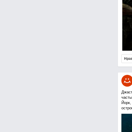
Нра
Джаст
часть
Йорк,
остро