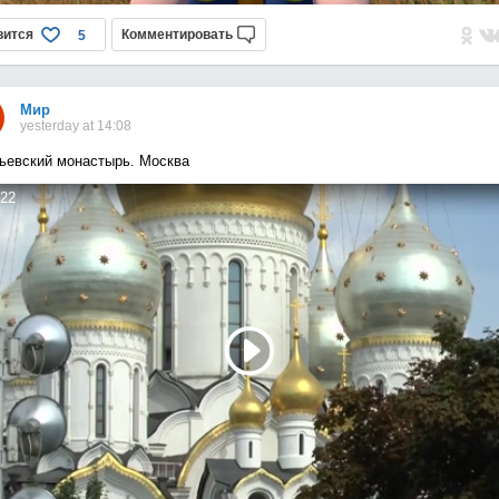
вится
Комментировать
5
Мир
yesterday at 14:08
ьевский монастырь. Москва
22