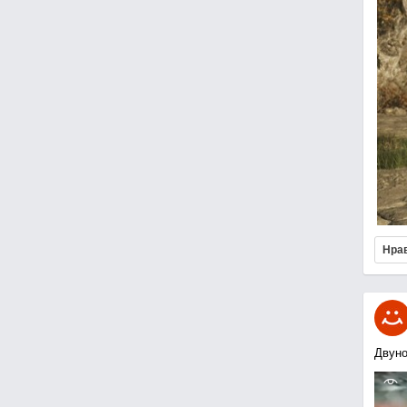
Нра
Двуно