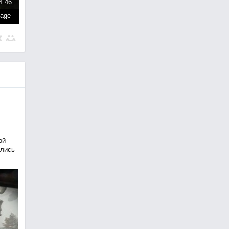
4:46
page
ой
ились