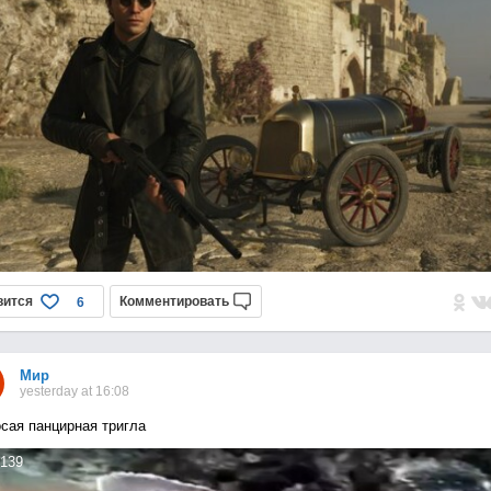
вится
Комментировать
6
Мир
yesterday at 16:08
сая панцирная тригла
139