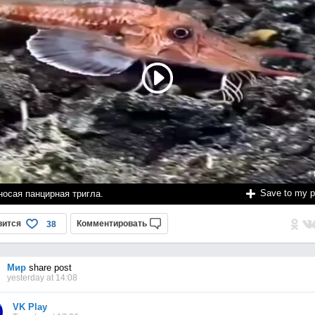
Save to my 
носая панцирная тригла.
вится
Комментировать
38
Мир
share post
yesterday at 14:08
VK Play