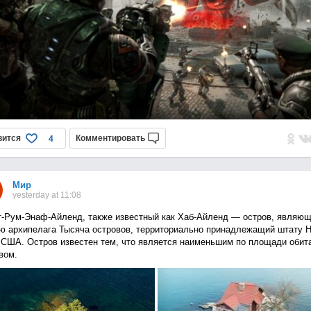
вится
Комментировать
4
Мир
yesterday at 11:08
-Рум-Энаф-Айленд, также известный как Хаб-Айленд — остров, являю
ю архипелага Тысяча островов, территориально принадлежащий штату 
 США. Остров известен тем, что является наименьшим по площади оби
вом.