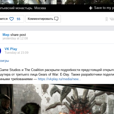
Save to my 
атьевский монастырь. Москва
вится
Комментировать
55
Мир
share post
yesterday at 12:08
VK Play
Tuesday at 15:09
оигры
Game Studios и The Coalition раскрыли подробности предстоящей открыт
шутера от третьего лица Gears of War: E-Day. Также разработчики подел
емными требованиями —
https://vkplay.ru/media/n
ew...