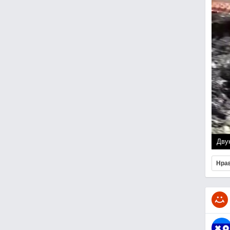
Дву
Нра