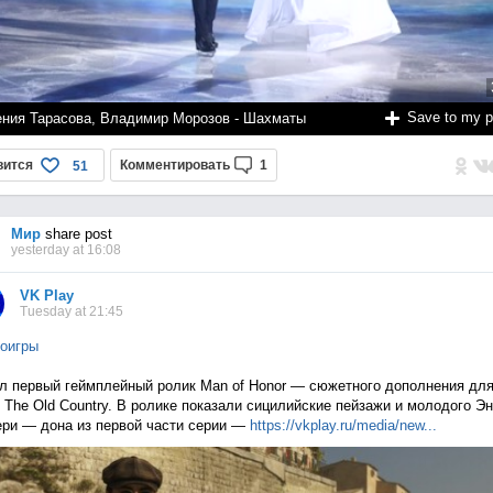
Save to my 
ения Тарасова, Владимир Морозов - Шахматы
вится
Комментировать
1
51
Мир
share post
yesterday at 16:08
VK Play
Tuesday at 21:45
оигры
 первый геймплейный ролик Man of Honor — сюжетного дополнения дл
: The Old Country. В ролике показали сицилийские пейзажи и молодого Э
ри — дона из первой части серии —
https://vkplay.ru/media/n
ew...