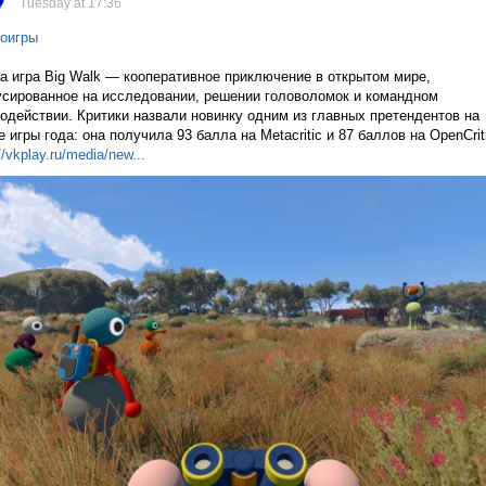
Tuesday at 17:36
оигры
 игра Big Walk — кооперативное приключение в открытом мире,
сированное на исследовании, решении головоломок и командном
одействии. Критики назвали новинку одним из главных претендентов на
е игры года: она получила 93 балла на Metacritic и 87 баллов на OpenCri
//vkplay.ru/media/n
ew...