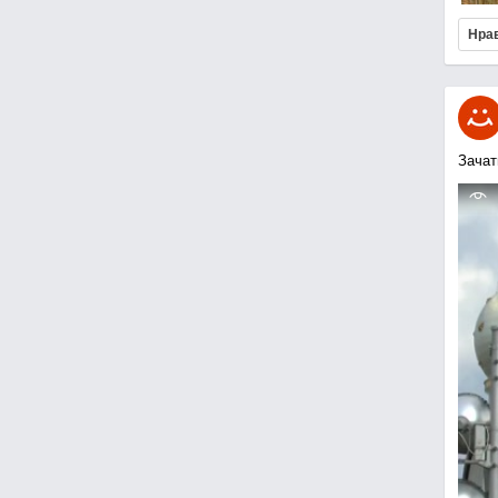
Нра
Зачат