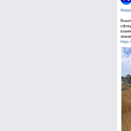
#виде
Вышла
сфоку
взаим
звани
https: