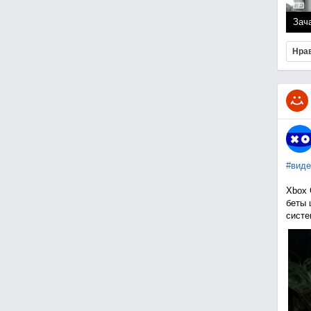
Зач
Нра
#виде
Xbox 
беты 
сист