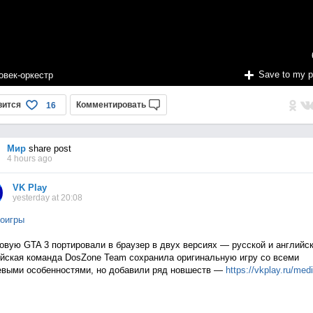
Save to my 
овек-оркестр
вится
Комментировать
16
Мир
share post
4 hours ago
VK Play
yesterday at 20:08
оигры
овую GTA 3 портировали в браузер в двух версиях — русской и английск
йская команда DosZone Team сохранила оригинальную игру со всеми
выми особенностями, но добавили ряд новшеств —
https://vkplay.ru/med