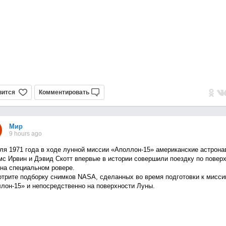
вится
Комментировать
Мир
9 hours ago
ля 1971 года в ходе лунной миссии «Аполлон-15» американские астрона
с Ирвин и Дэвид Скотт впервые в истории совершили поездку по повер
на специальном ровере.
трите подборку снимков NASA, сделанных во время подготовки к мисси
лон-15» и непосредственно на поверхности Луны.