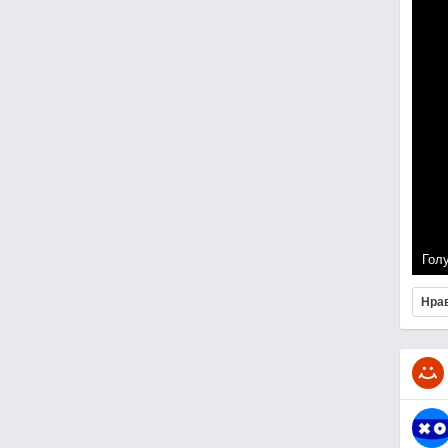
Гол
Нра