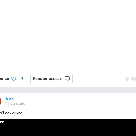
вится
Комментировать
5
Мир
4 hours ago
ой осьминог
55