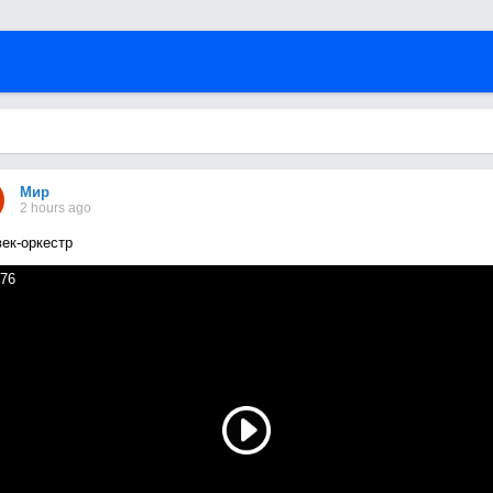
Мир
2 hours ago
ек-оркестр
76