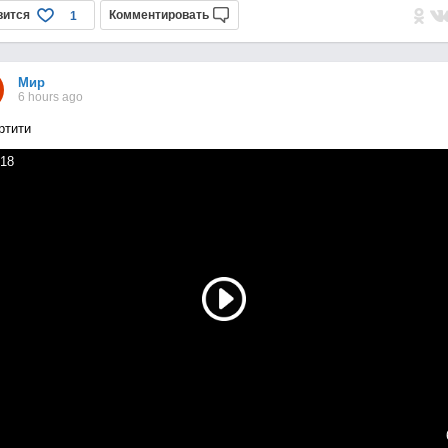
вится
Комментировать
1
Мир
6 hours ago
ртити
18