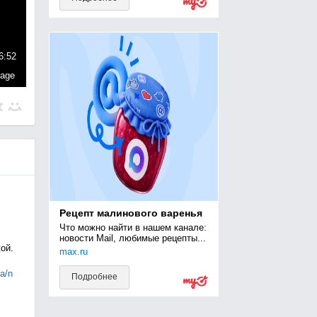
6:52
page
Рецепт малинового варенья
Что можно найти в нашем канале: 
новости Mail, любимые рецепты...
ой.
max.ru
ia/n
Подробнее