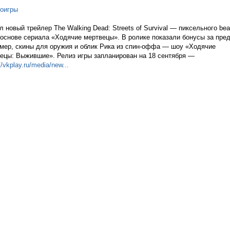
оигры
 новый трейлер The Walking Dead: Streets of Survival — пиксельного bea
 основе сериала «Ходячие мертвецы». В ролике показали бонусы за пред
мер, скины для оружия и облик Рика из спин-оффа — шоу «Ходячие
ецы: Выжившие». Релиз игры запланирован на 18 сентября —
//vkplay.ru/media/n
ew...