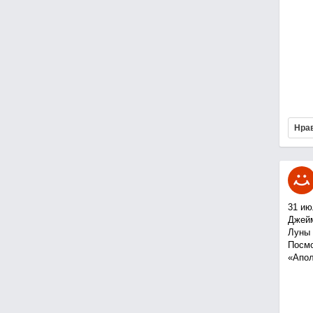
Нра
31 ию
Джейм
Луны 
Посмо
«Апол