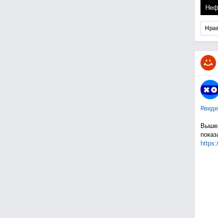
Неф
Нра
#виде
Вышел
показ
https: