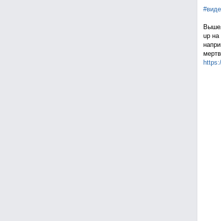
#виде
Вышел
up на
напри
мертв
https: