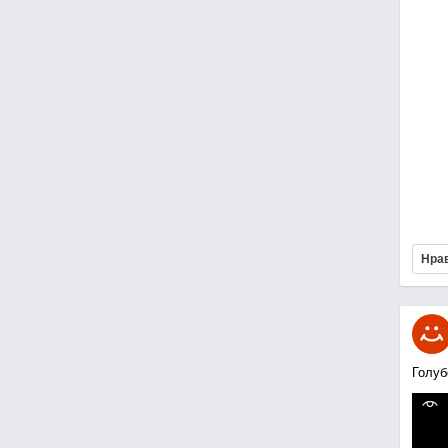
Нра
Голуб