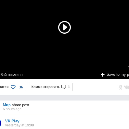
Save to my 
убой осьминог
вится
Комментировать
1
36
Мир
share post
6 hours ago
VK Play
yesterday at 19:08