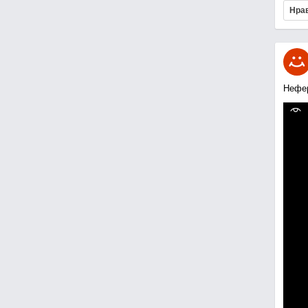
Нра
Нефе