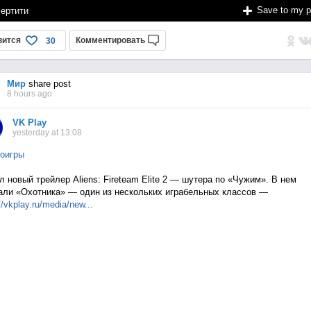
Save to my 
ертити
вится
Комментировать
30
Мир
share post
8 hours ago
VK Play
yesterday at 13:08
оигры
 новый трейлер Aliens: Fireteam Elite 2 — шутера по «Чужим». В нем
али «Охотника» — один из нескольких играбельных классов —
//vkplay.ru/media/n
ew...