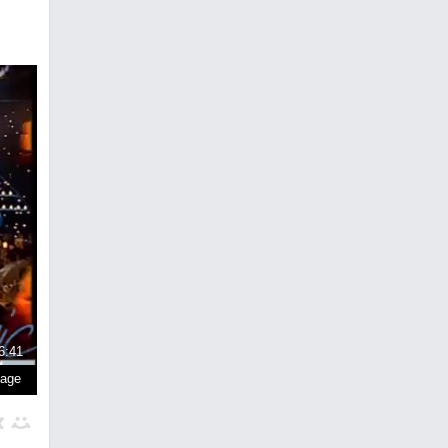
6:41
page