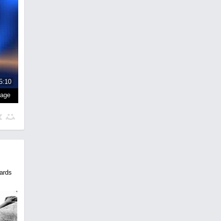
5:10
page
ards