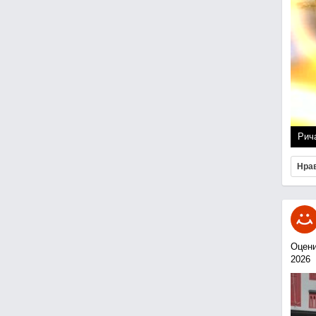
Рич
Нра
Оцени
2026