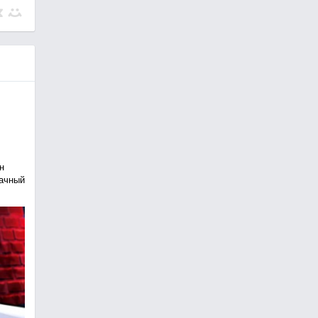
н
рачный