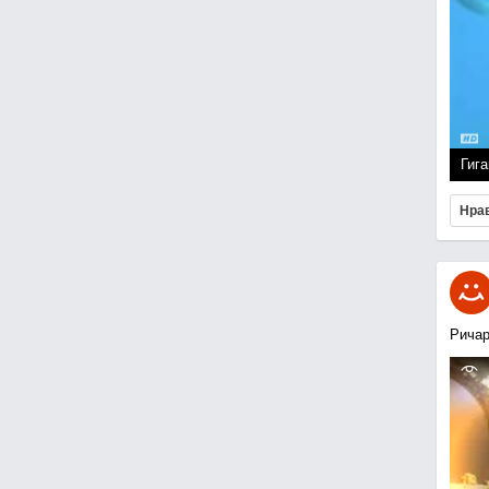
Гига
Нра
Ричар