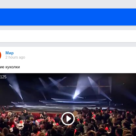
Мир
2 hours ago
ие куколки
125