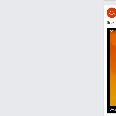
Эксит
Экси