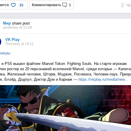
вится
Комментировать
1
35
Мир
share post
yesterday at 15:08
VK Play
Thursday at 19:11
оигры
 и PS5 вышел файтинг Marvel Tokon: Fighting Souls. На старте игрокам
пен ростер из 20 персонажей вселенной Marvel, среди которых — Капита
ка, Железный человек, Шторм, Мэджик, Росомаха, Человек-паук, Приз
к, Блэйд, Дэдпул, Доктор Дум и Карнаж —
https://vkplay.ru/media/n
ew...