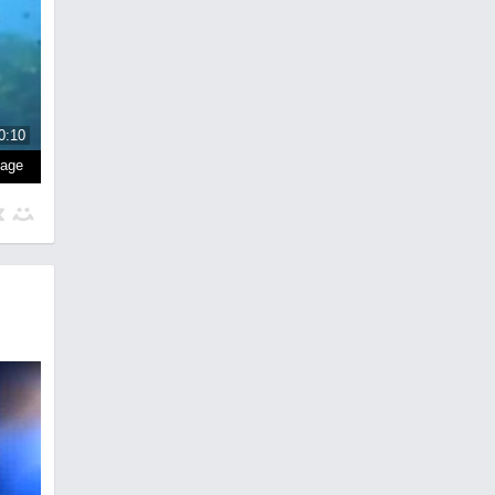
0:10
page