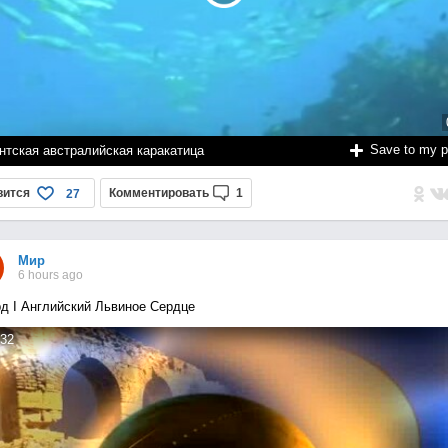
Save to my 
нтская австралийская каракатица
вится
Комментировать
1
27
Мир
6 hours ago
д I Английский Львиное Сердце
32