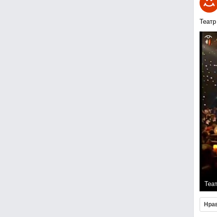
Театр
Теа
Нра