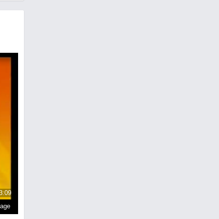
3:09
page