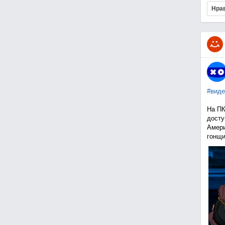
Нра
#виде
На ПК
досту
Амери
гонщи