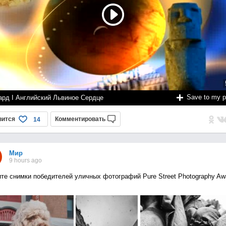
Save to my 
ард I Английский Львиное Сердце
вится
Комментировать
14
Мир
9 hours ago
те снимки победителей уличных фотографий Pure Street Photography Aw