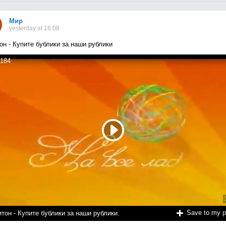
Мир
yesterday at 16:08
он - Купите бублики за наши рублики
184
Save to my 
тон - Купите бублики за наши рублики.