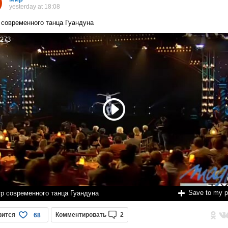
yesterday at 18:08
 современного танца Гуандуна
273
Save to my 
тр современного танца Гуандуна
вится
Комментировать
2
68