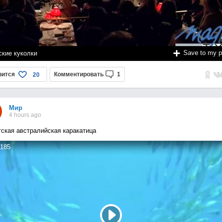
Save to my 
ские куколки
вится
Комментировать
1
20
Мир
4 hours ago
тская австралийская каракатица
185