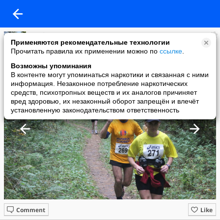
Клуб Сенеж
Применяются рекомендательные технологии
added a photo
Прочитать правила их применении можно по
ссылке
.
25 Oct в 21:44
Возможны упоминания
В контенте могут упоминаться наркотики и связанная с ними
информация. Незаконное потребление наркотических
средств, психотропных веществ и их аналогов причиняет
вред здоровью, их незаконный оборот запрещён и влечёт
установленную законодательством ответственность
Comment
Like