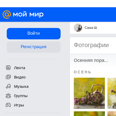
Саша Ш.
Войти
Фотографии
Регистрация
Осенняя пора...
Лента
О С Е Н Ь
Видео
Музыка
Группы
Игры